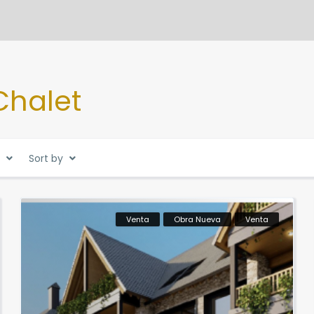
 Chalet
Sort by
Venta
Obra Nueva
Venta