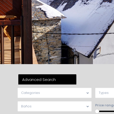
Advanced Search
Categories
Types
Price rang
Baños