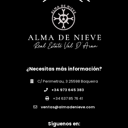
¿Necesitas más información?
C/ Perimetrau, 3 25598 Baqueira
+34 973 645 383
+34 637 85 76 41
ventas@almadenieve.com
Síguenos en: