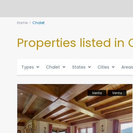
Home
Chalet
Properties listed in
Types
Chalet
States
Cities
Areas
Venta
Venta